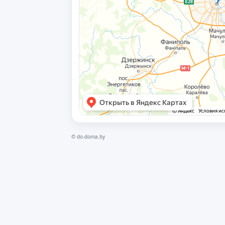
©
do-doma.by