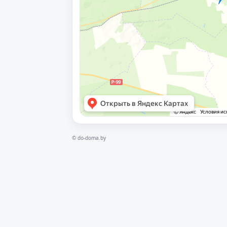
©
do-doma.by