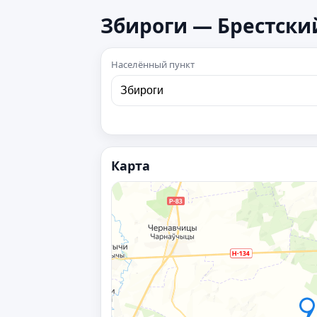
Збироги — Брестский
Населённый пункт
Карта