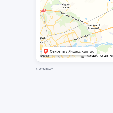
©
do-doma.by